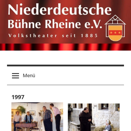
Zum
Inhalt
springen
Niederdeutsche
Volkstheater
seit
Bühne
Menü
1885
Rheine
1997
e.V.