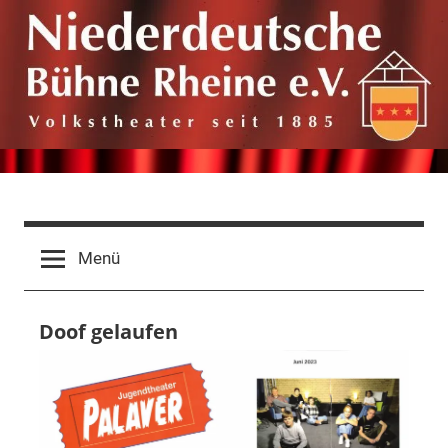
Zum
Inhalt
springen
Niederdeutsche
Volkstheater
seit
Bühne
Menü
1885
Rheine
Doof gelaufen
e.V.