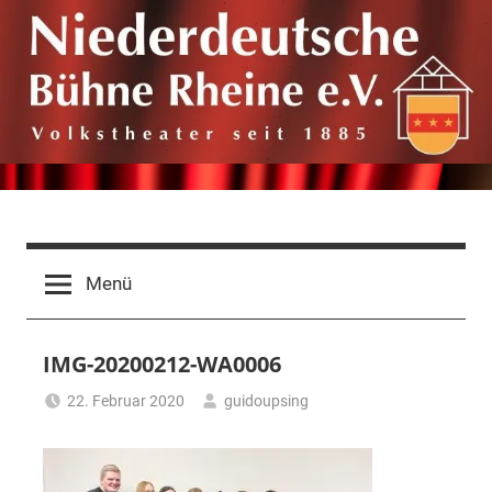
Zum
Inhalt
springen
Niederdeutsche
Volkstheater
seit
Bühne
Menü
1885
Rheine
IMG-20200212-WA0006
e.V.
22. Februar 2020
guidoupsing