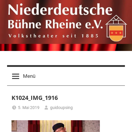
Zum
Inhalt
springen
Niederdeutsche
Volkstheater
seit
Bühne
Menü
1885
Rheine
K1024_IMG_1916
e.V.
5. Mai 2019
guidoupsing