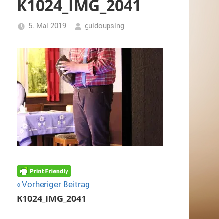
K1024_IMG_2041
5. Mai 2019
guidoupsing
Beitragsnavigation
Vorheriger Beitrag
K1024_IMG_2041