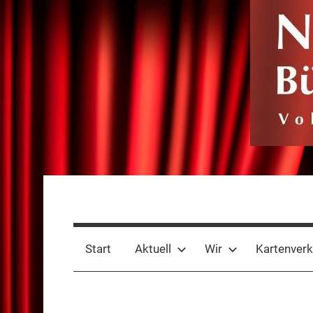
Zum
Inhalt
springen
Niederdeutsche
Volkstheater
seit
Bühne
1885
Start
Aktuell
Wir
Kartenverk
Rheine