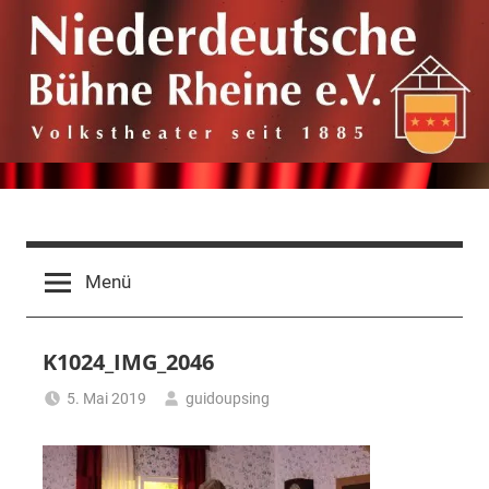
Zum
Inhalt
springen
Niederdeutsche
Volkstheater
seit
Bühne
Menü
1885
Rheine
K1024_IMG_2046
e.V.
5. Mai 2019
guidoupsing