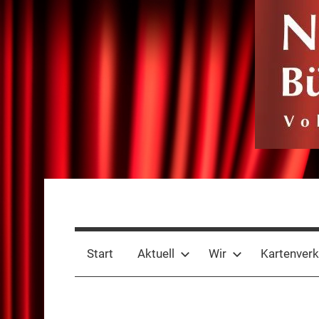
Zum
Inhalt
springen
Niederdeutsche
Volkstheater
seit
Bühne
1885
Start
Aktuell
Wir
Kartenverk
Rheine