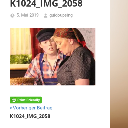
K1024_IMG_2058
5. Mai 2019
guidoupsing
Beitragsnavigation
Vorheriger Beitrag
K1024_IMG_2058