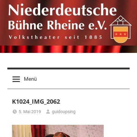
Zum
Inhalt
springen
Niederdeutsche
Volkstheater
seit
Bühne
Menü
1885
Rheine
K1024_IMG_2062
e.V.
5. Mai 2019
guidoupsing