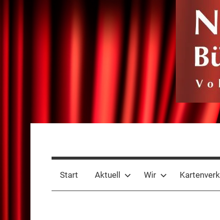
Zum
Inhalt
springen
Niederdeutsche
Volkstheater
seit
Bühne
1885
Start
Aktuell
Wir
Kartenverk
Rheine